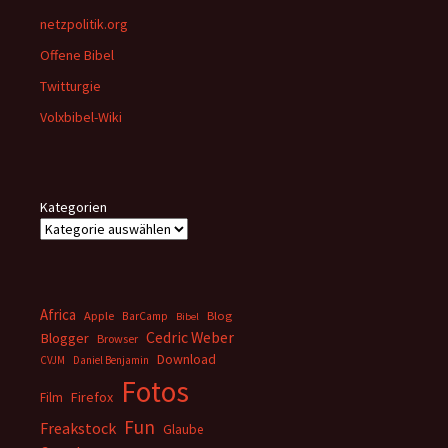
netzpolitik.org
Offene Bibel
Twitturgie
Volxbibel-Wiki
Kategorien
Africa
Apple
BarCamp
Blog
Bibel
Cedric Weber
Blogger
Browser
Download
CVJM
Daniel Benjamin
Fotos
Firefox
Film
Fun
Freakstock
Glaube