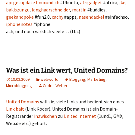
aptgetupdate
linuxundich
#Ubuntu,
afrigadget
#africa,
jke
,
bakiszungu
,
langhaarschneider
,
martin
#buddies,
geekandpoke
#fun2.0,
cachy
#apps,
nasendackel
#einfachso,
iphonenotes
#iphone
ach, und noch wirklich vieele… (tbc)
Was ist ein Link wert, United Domains?
19.03.2009
webworld
Blogging
,
Marketing
,
Microblogging
Cedric Weber
United Domains
will sie, viele Links und bedient sich eines
Link bait
(Link Köder). United Domains ist ein Domain-
Registrar der
inzwischen
zu
United Internet
(1und1, GMX,
Web.de etc.) gehört.