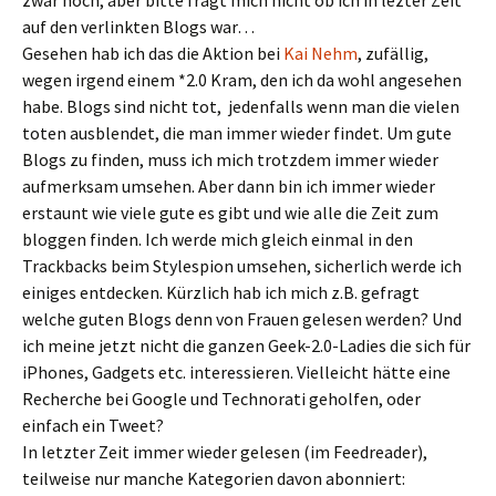
zwar noch, aber bitte fragt mich nicht ob ich in lezter Zeit
auf den verlinkten Blogs war…
Gesehen hab ich das die Aktion bei
Kai Nehm
, zufällig,
wegen irgend einem *2.0 Kram, den ich da wohl angesehen
habe. Blogs sind nicht tot, jedenfalls wenn man die vielen
toten ausblendet, die man immer wieder findet. Um gute
Blogs zu finden, muss ich mich trotzdem immer wieder
aufmerksam umsehen. Aber dann bin ich immer wieder
erstaunt wie viele gute es gibt und wie alle die Zeit zum
bloggen finden. Ich werde mich gleich einmal in den
Trackbacks beim Stylespion umsehen, sicherlich werde ich
einiges entdecken. Kürzlich hab ich mich z.B. gefragt
welche guten Blogs denn von Frauen gelesen werden? Und
ich meine jetzt nicht die ganzen Geek-2.0-Ladies die sich für
iPhones, Gadgets etc. interessieren. Vielleicht hätte eine
Recherche bei Google und Technorati geholfen, oder
einfach ein Tweet?
In letzter Zeit immer wieder gelesen (im Feedreader),
teilweise nur manche Kategorien davon abonniert: