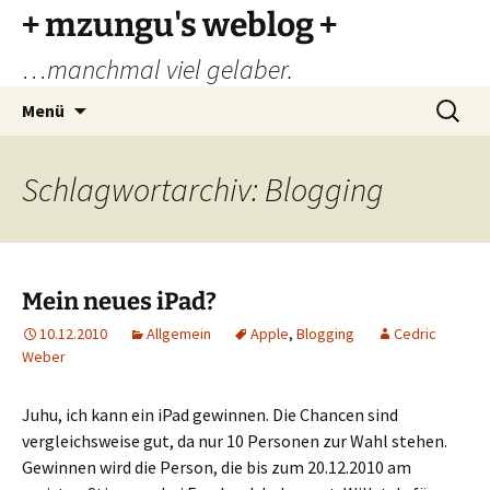
Zum
+ mzungu's weblog +
Inhalt
…manchmal viel gelaber.
springen
Suchen
Menü
nach:
Schlagwortarchiv: Blogging
Mein neues iPad?
10.12.2010
Allgemein
Apple
,
Blogging
Cedric
Weber
Juhu, ich kann ein iPad gewinnen. Die Chancen sind
vergleichsweise gut, da nur 10 Personen zur Wahl stehen.
Gewinnen wird die Person, die bis zum 20.12.2010 am