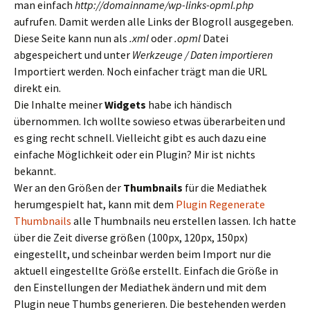
man einfach
http://domainname/wp-links-opml.php
aufrufen. Damit werden alle Links der Blogroll ausgegeben.
Diese Seite kann nun als
.xml
oder
.opml
Datei
abgespeichert und unter
Werkzeuge / Daten importieren
Importiert werden. Noch einfacher trägt man die URL
direkt ein.
Die Inhalte meiner
Widgets
habe ich händisch
übernommen. Ich wollte sowieso etwas überarbeiten und
es ging recht schnell. Vielleicht gibt es auch dazu eine
einfache Möglichkeit oder ein Plugin? Mir ist nichts
bekannt.
Wer an den Größen der
Thumbnails
für die Mediathek
herumgespielt hat, kann mit dem
Plugin Regenerate
Thumbnails
alle Thumbnails neu erstellen lassen. Ich hatte
über die Zeit diverse größen (100px, 120px, 150px)
eingestellt, und scheinbar werden beim Import nur die
aktuell eingestellte Größe erstellt. Einfach die Größe in
den Einstellungen der Mediathek ändern und mit dem
Plugin neue Thumbs generieren. Die bestehenden werden