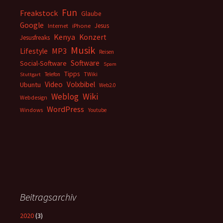
Fun
Freakstock
Glaube
Google
Jesus
Internet
iPhone
Kenya
Konzert
Jesusfreaks
Musik
MP3
Lifestyle
Reisen
Software
Social-Software
Spam
Tipps
Telefon
TWiki
Stuttgart
Video
Volxbibel
Ubuntu
Web2.0
Weblog
Wiki
Webdesign
WordPress
Windows
Youtube
Beitragsarchiv
2020
(3)