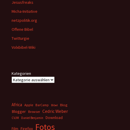
Jesusfreaks
Micha-Initiative
netzpolitik.org
Offene Bibel
Twitturgie
Volxbibel-Wiki
Kategorien
Africa
Apple
BarCamp
Blog
Bibel
Cedric Weber
Blogger
Browser
Download
CVJM
Daniel Benjamin
Fotos
Firefox
Film