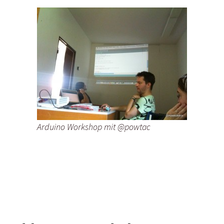
Arduino Workshop mit @powtac