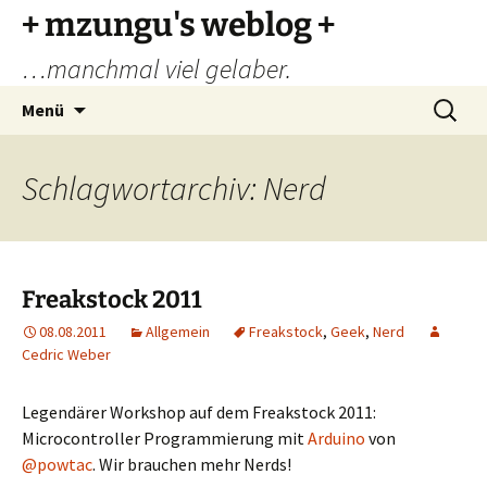
Zum
+ mzungu's weblog +
Inhalt
…manchmal viel gelaber.
springen
Suchen
Menü
nach:
Schlagwortarchiv: Nerd
Freakstock 2011
08.08.2011
Allgemein
Freakstock
,
Geek
,
Nerd
Cedric Weber
Legendärer Workshop auf dem Freakstock 2011:
Microcontroller Programmierung mit
Arduino
von
@powtac
. Wir brauchen mehr Nerds!