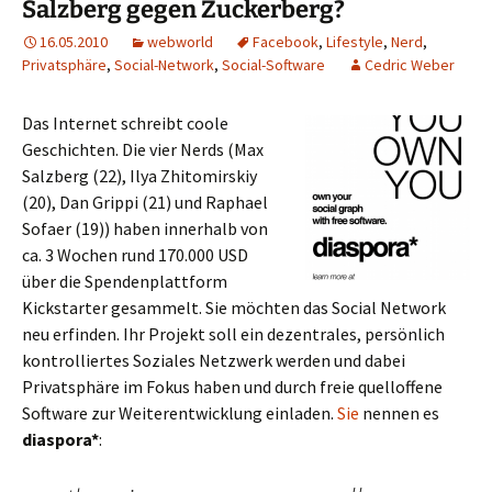
Salzberg gegen Zuckerberg?
16.05.2010
webworld
Facebook
,
Lifestyle
,
Nerd
,
Privatsphäre
,
Social-Network
,
Social-Software
Cedric Weber
Das Internet schreibt coole
Geschichten. Die vier Nerds (Max
Salzberg (22), Ilya Zhitomirskiy
(20), Dan Grippi (21) und Raphael
Sofaer (19)) haben innerhalb von
ca. 3 Wochen rund 170.000 USD
über die Spendenplattform
Kickstarter gesammelt. Sie möchten das Social Network
neu erfinden. Ihr Projekt soll ein dezentrales, persönlich
kontrolliertes Soziales Netzwerk werden und dabei
Privatsphäre im Fokus haben und durch freie quelloffene
Software zur Weiterentwicklung einladen.
Sie
nennen es
diaspora*
: