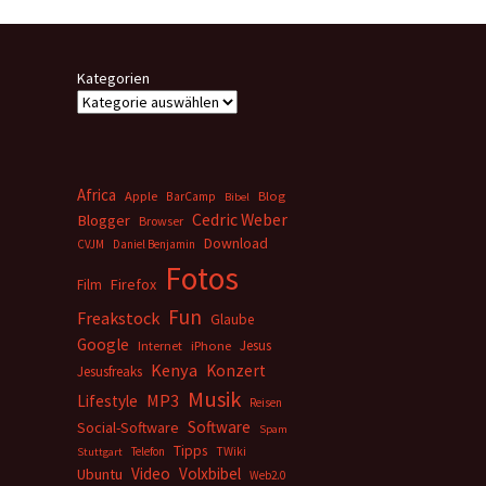
Kategorien
Africa
Apple
BarCamp
Blog
Bibel
Cedric Weber
Blogger
Browser
Download
CVJM
Daniel Benjamin
Fotos
Firefox
Film
Fun
Freakstock
Glaube
Google
Jesus
Internet
iPhone
Kenya
Konzert
Jesusfreaks
Musik
MP3
Lifestyle
Reisen
Software
Social-Software
Spam
Tipps
Telefon
TWiki
Stuttgart
Video
Volxbibel
Ubuntu
Web2.0