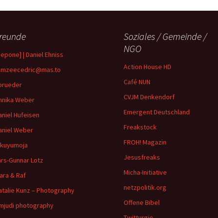
reunde
Soziales / Gemeinde /
NGO
depone] | Daniel Ehniss
Action House HD
mzeecedric@mas.to
Café NUN
brueder
CVJM Denkendorf
nnika Weber
Emergent Deutschland
aniel Hufeisen
Freakstock
aniel Weber
FROH! Magazin
ikuyumoja
Jesusfreaks
ars-Gunnar Lotz
Micha-Initiative
ara & Raf
netzpolitik.org
atalie Kunz – Photography
Offene Bibel
imjudi photography
Twitturgie