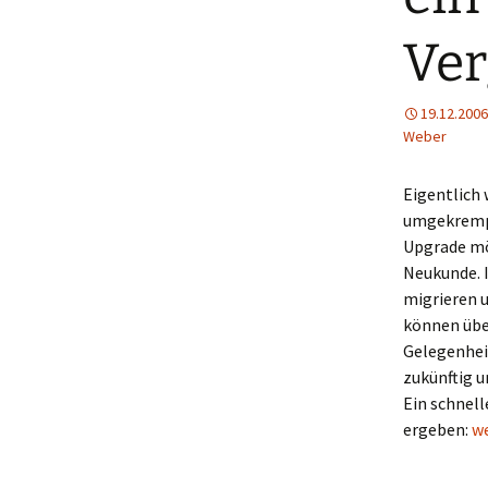
Ver
19.12.2006
Weber
Eigentlich 
umgekremp
Upgrade mög
Neukunde. 
migrieren 
können über
Gelegenhei
zukünftig 
Ein schnell
ei
ergeben:
w