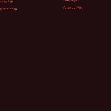
obias Faix
Volxbibel-Wiki
hite African