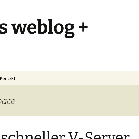
s weblog +
Kontakt
pace
 schneller V-Server