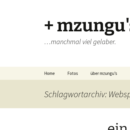
Zum
Inhalt
springen
+ mzungu'
…manchmal viel gelaber.
Home
Fotos
über mzungu’s
Schlagwortarchiv: Webs
ein