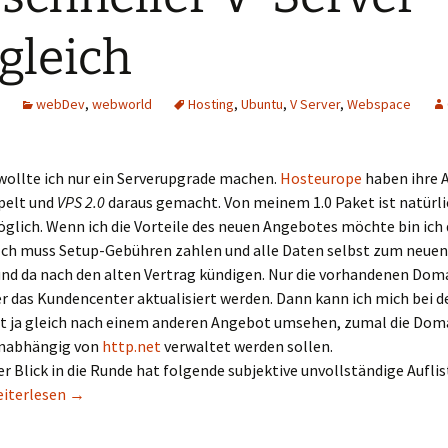
gleich
webDev
,
webworld
Hosting
,
Ubuntu
,
V Server
,
Webspace
wollte ich nur ein Serverupgrade machen.
Hosteurope
haben ihre 
elt und
VPS 2.0
daraus gemacht. Von meinem 1.0 Paket ist natürli
lich. Wenn ich die Vorteile des neuen Angebotes möchte bin ich 
Ich muss Setup-Gebühren zahlen und alle Daten selbst zum neue
und da nach den alten Vertrag kündigen. Nur die vorhandenen Dom
 das Kundencenter aktualisiert werden. Dann kann ich mich bei d
t ja gleich nach einem anderen Angebot umsehen, zumal die Dom
unabhängig von
http.net
verwaltet werden sollen.
er Blick in die Runde hat folgende subjektive unvollständige Aufli
n schneller V-Server Vergleich
eiterlesen
→