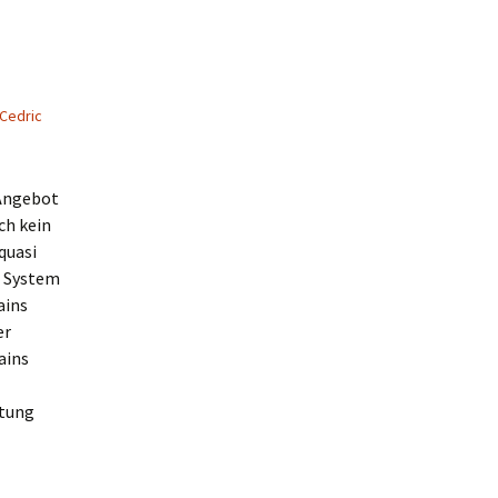
Cedric
Angebot
ch kein
quasi
n System
ains
er
ains
stung