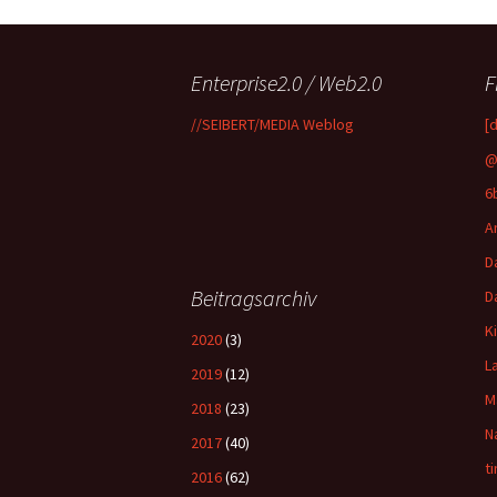
Enterprise2.0 / Web2.0
F
//SEIBERT/MEDIA Weblog
[
@
6
A
D
Beitragsarchiv
D
K
2020
(3)
L
2019
(12)
M
2018
(23)
N
2017
(40)
t
2016
(62)