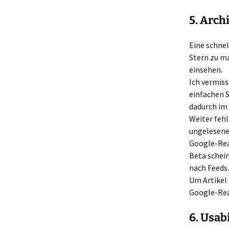
5. Arch
Eine schnel
Stern zu ma
einsehen.
Ich vermiss
einfachen S
dadurch im 
Weiter fehl
ungelesene 
Google-Read
Beta schei
nach Feeds.
Um Artikel 
Google-Rea
6. Usab