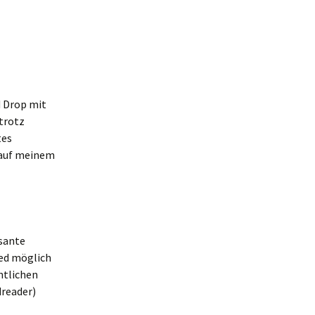
d Drop mit
 trotz
tes
 auf meinem
ssante
ed möglich
ntlichen
dreader)