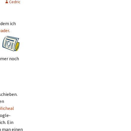
Cedric
hdem ich
ader
.
immer noch
schieben.
en
Micheal
oogle-
ch. Ein
nn man einen