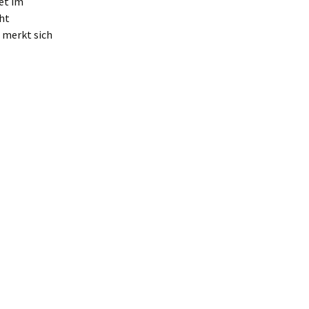
et im
ht
s merkt sich