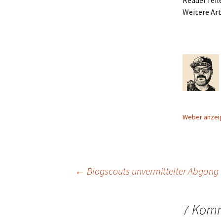
Reader feil
Weitere Art
Weber anze
Beitragsnavigation
←
Blogscouts unvermittelter Abgang
7 Komm