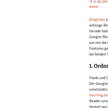
31.08.2007
Weber
Bloglines
(
anfangs Bl
Gerade hab
Google-Rea
um mir die
Features ge
bei beiden 
1. Ordn
Feeds und 
Der Google
umständlic
Herrling b
Reader umzu
Vorteil von