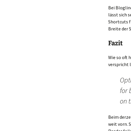
Bei Bloglin
lässt sich 
Shortcuts 
Breite der 
Fazit
Wie so oft 
verspricht 
Opti
for 
on 
Beim derze
weit vorn. 