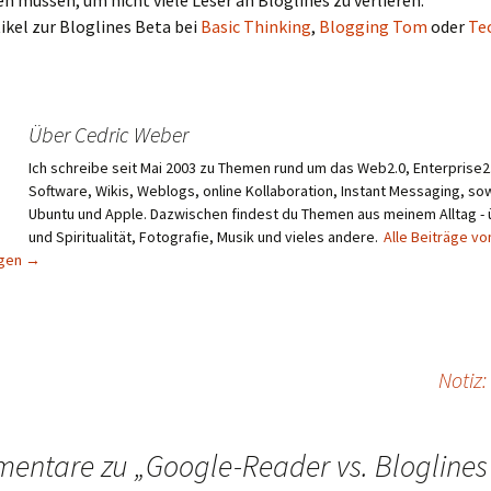
en müssen, um nicht viele Leser an Bloglines zu verlieren.
ikel zur Bloglines Beta bei
Basic Thinking
,
Blogging Tom
oder
Te
Über Cedric Weber
Ich schreibe seit Mai 2003 zu Themen rund um das Web2.0, Enterprise2.
Software, Wikis, Weblogs, online Kollaboration, Instant Messaging, sow
Ubuntu und Apple. Dazwischen findest du Themen aus meinem Alltag -
und Spiritualität, Fotografie, Musik und vieles andere.
Alle Beiträge vo
igen
→
Notiz
entare zu „
Google-Reader vs. Bloglines