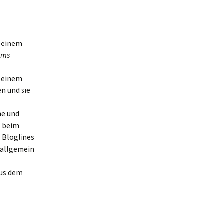
t einem
ems
t einem
n und sie
ne und
e beim
n Bloglines
 allgemein
aus dem