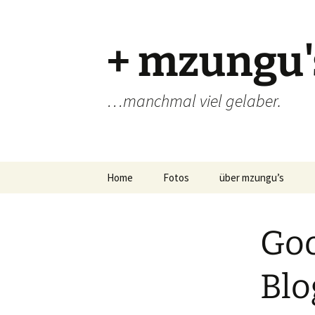
Zum
Inhalt
springen
+ mzungu'
…manchmal viel gelaber.
Home
Fotos
über mzungu’s
Goo
Blo