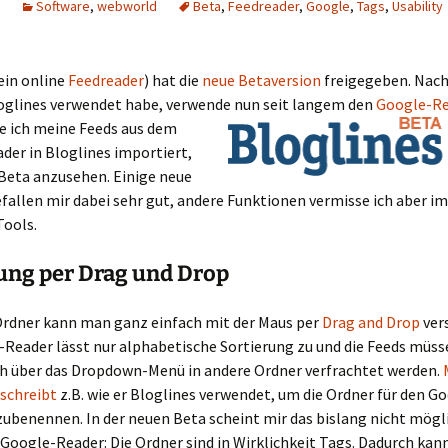
Software
,
webworld
Beta
,
Feedreader
,
Google
,
Tags
,
Usability
ein online
Feedreader
) hat die
neue Betaversion
freigegeben. Nac
oglines verwendet habe, verwende
nun seit langem den
Google-Re
e ich meine Feeds aus dem
der in Bloglines importiert,
 Beta anzusehen. Einige neue
fallen mir dabei sehr gut, andere Funktionen vermisse ich aber 
Tools.
ung per Drag und Drop
Ordner kann man ganz einfach mit der Maus per
Drag and Drop
ver
-Reader lässt nur alphabetische Sortierung zu und die Feeds müss
h über das Dropdown-Menü in andere Ordner verfrachtet werden.
eschreibt
z.B. wie er Bloglines verwendet, um die Ordner für den G
benennen. In der neuen Beta scheint mir das bislang nicht mögli
 Google-Reader: Die Ordner sind in Wirklichkeit Tags. Dadurch ka