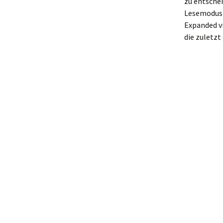
zu entschei
Lesemodus
Expanded v
die zuletzt