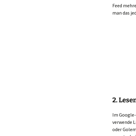
Feed mehrer
man das je
2. Lese
Im Google
verwende Li
oder Golem,