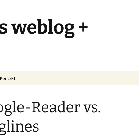
s weblog +
Kontakt
gle-Reader vs.
glines