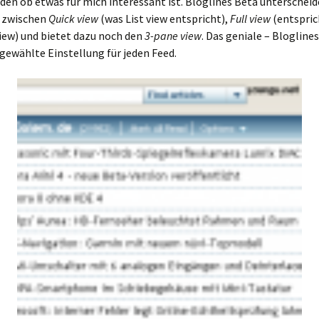
den ob etwas für mich interessant ist. Bloglines Beta unterscheid
 zwischen
Quick view
(was List view entspricht),
Full view
(entspric
iew) und bietet dazu noch den
3-pane view
. Das geniale – Blogline
 gewählte Einstellung für jeden Feed.