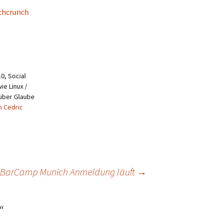
chcrunch
0, Social
ie Linux /
 über Glaube
n Cedric
: BarCamp Munich Anmeldung läuft
→
“