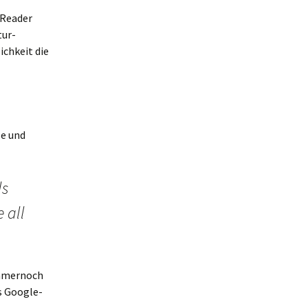
-Reader
tur-
ichkeit die
ze und
ls
 all
immernoch
es Google-