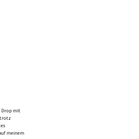
d Drop mit
 trotz
tes
 auf meinem