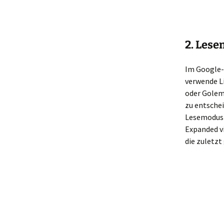
2. Lese
Im Google
verwende Li
oder Golem,
zu entschei
Lesemodus
Expanded v
die zuletzt