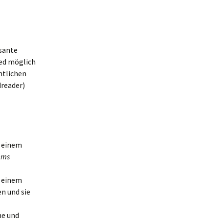
ssante
ed möglich
ntlichen
dreader)
t einem
ems
t einem
n und sie
ne und