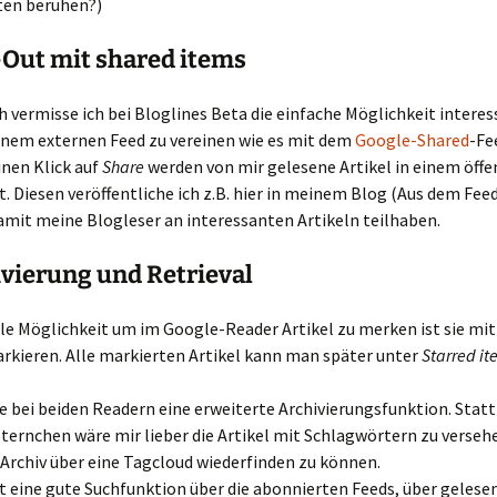
ten beruhen?)
-Out mit shared items
 vermisse ich bei Bloglines Beta die einfache Möglichkeit intere
einem externen Feed zu vereinen wie es mit dem
Google-Shared
-Fe
einen Klick auf
Share
werden von mir gelesene Artikel in einem öffe
t. Diesen veröffentliche ich z.B. hier in meinem Blog (Aus dem Fee
amit meine Blogleser an interessanten Artikeln teilhaben.
ivierung und Retrieval
le Möglichkeit um im Google-Reader Artikel zu merken ist sie mi
rkieren. Alle markierten Artikel kann man später unter
Starred it
e bei beiden Readern eine erweiterte Archivierungsfunktion. Stat
ternchen wäre mir lieber die Artikel mit Schlagwörtern zu versehe
Archiv über eine Tagcloud wiederfinden zu können.
t eine gute Suchfunktion über die abonnierten Feeds, über gelese