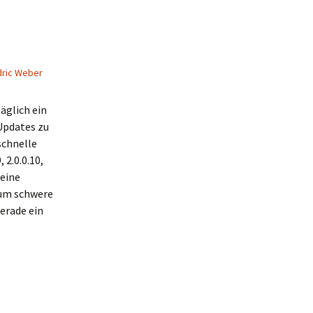
ric Weber
äglich ein
Updates zu
schnelle
 2.0.0.10,
 eine
l um schwere
erade ein