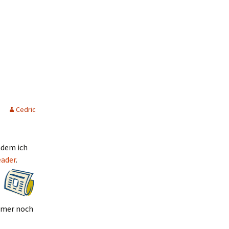
Cedric
hdem ich
ader
.
immer noch