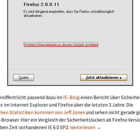
eröffentlicht passend dazu im
IE-Blog
einen Bericht über Sicherhe
s im Internet Explorer und Firefox über die letzten 3 Jahre. Die
ichen Statistiken kommen von Jeff Jones
und sehen nicht gerade gu
-Browser. Hier ein Vergleich der Sicherheitslücken ab Firefox Versi
Firefox 2 mit neuer Betaphase…
ben Zeit vorhandenen IE 6.0 SP2:
weiterlesen
→