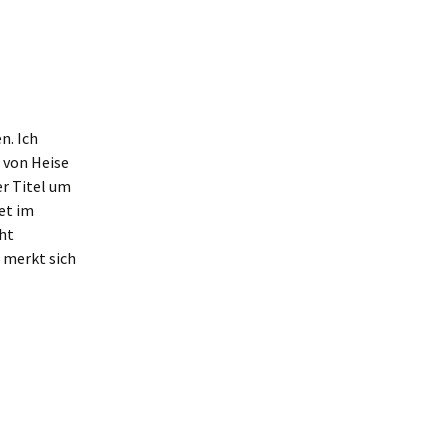
n. Ich
 von Heise
er Titel um
et im
ht
s merkt sich