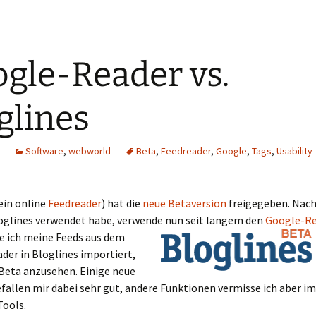
gle-Reader vs.
glines
Software
,
webworld
Beta
,
Feedreader
,
Google
,
Tags
,
Usability
ein online
Feedreader
) hat die
neue Betaversion
freigegeben. Nac
oglines verwendet habe, verwende
nun seit langem den
Google-Re
e ich meine Feeds aus dem
der in Bloglines importiert,
 Beta anzusehen. Einige neue
fallen mir dabei sehr gut, andere Funktionen vermisse ich aber 
Tools.