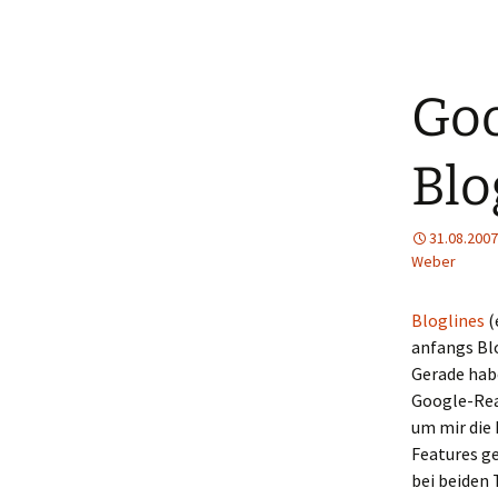
Goo
Blo
31.08.2007
Weber
Bloglines
(
anfangs Bl
Gerade hab
Google-Rea
um mir die
Features ge
bei beiden 