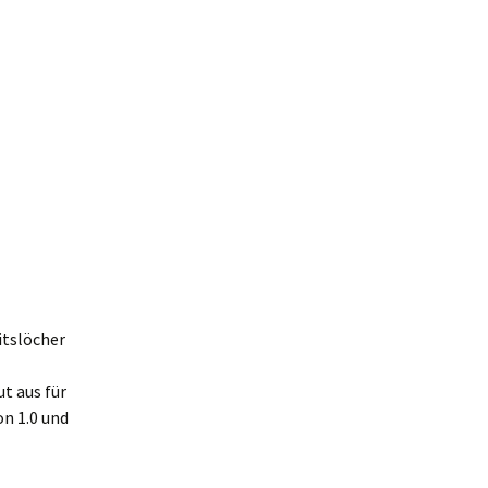
itslöcher
t aus für
on 1.0 und