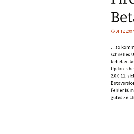
Be
01.12.2007
…so kommt m
schnelles 
beheben bei
Updates beh
2.0.0.11, si
Betaversion
Fehler kümm
gutes Zeich