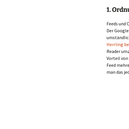
1. Ordn
Feeds und 
Der Google
umständlic
Herrling b
Reader umzu
Vorteil von
Feed mehrer
man das je