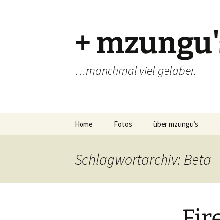
Zum
Inhalt
springen
+ mzungu'
…manchmal viel gelaber.
Home
Fotos
über mzungu’s
Schlagwortarchiv: Beta
Fir