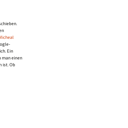
schieben.
en
Micheal
oogle-
ch. Ein
nn man einen
 ist. Ob