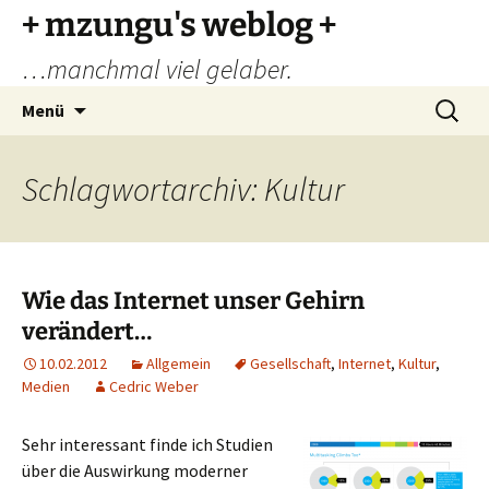
Zum
+ mzungu's weblog +
Inhalt
…manchmal viel gelaber.
springen
Suchen
Menü
nach:
Schlagwortarchiv: Kultur
Wie das Internet unser Gehirn
verändert…
10.02.2012
Allgemein
Gesellschaft
,
Internet
,
Kultur
,
Medien
Cedric Weber
Sehr interessant finde ich Studien
über die Auswirkung moderner