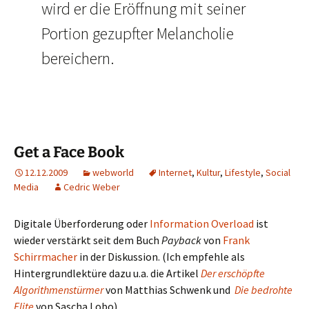
wird er die Eröffnung mit seiner
Portion gezupfter Melancholie
bereichern.
Get a Face Book
12.12.2009
webworld
Internet
,
Kultur
,
Lifestyle
,
Social
Media
Cedric Weber
Digitale Überforderung oder
Information Overload
ist
wieder verstärkt seit dem Buch
Payback
von
Frank
Schirrmacher
in der Diskussion. (Ich empfehle als
Hintergrundlektüre dazu u.a. die Artikel
Der erschöpfte
Algorithmenstürmer
von Matthias Schwenk und
Die bedrohte
Elite
von Sascha Lobo).