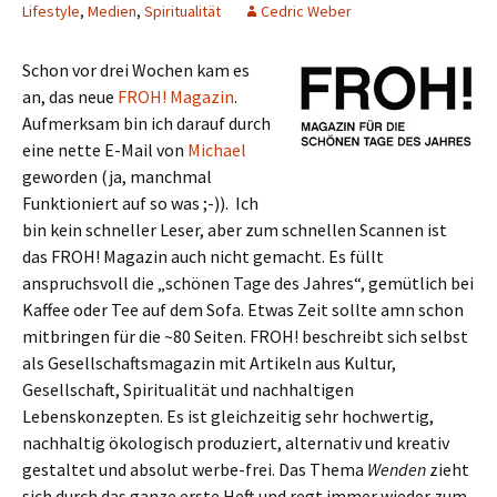
Lifestyle
,
Medien
,
Spiritualität
Cedric Weber
Schon vor drei Wochen kam es
an, das neue
FROH! Magazin
.
Aufmerksam bin ich darauf durch
eine nette E-Mail von
Michael
geworden (ja, manchmal
Funktioniert auf so was ;-)). Ich
bin kein schneller Leser, aber zum schnellen Scannen ist
das FROH! Magazin auch nicht gemacht. Es füllt
anspruchsvoll die „schönen Tage des Jahres“, gemütlich bei
Kaffee oder Tee auf dem Sofa. Etwas Zeit sollte amn schon
mitbringen für die ~80 Seiten. FROH! beschreibt sich selbst
als Gesellschaftsmagazin mit Artikeln aus Kultur,
Gesellschaft, Spiritualität und nachhaltigen
Lebenskonzepten. Es ist gleichzeitig sehr hochwertig,
nachhaltig ökologisch produziert, alternativ und kreativ
gestaltet und absolut werbe-frei. Das Thema
Wenden
zieht
sich durch das ganze erste Heft und regt immer wieder zum