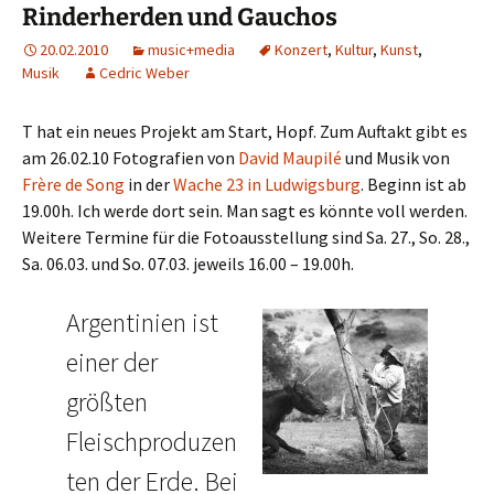
Rinderherden und Gauchos
20.02.2010
music+media
Konzert
,
Kultur
,
Kunst
,
Musik
Cedric Weber
T hat ein neues Projekt am Start, Hopf. Zum Auftakt gibt es
am 26.02.10 Fotografien von
David Maupilé
und Musik von
Frère de Song
in der
Wache 23 in Ludwigsburg
. Beginn ist ab
19.00h. Ich werde dort sein. Man sagt es könnte voll werden.
Weitere Termine für die Fotoausstellung sind Sa. 27., So. 28.,
Sa. 06.03. und So. 07.03. jeweils 16.00 – 19.00h.
Argentinien ist
einer der
größten
Fleischproduzen
ten der Erde. Bei