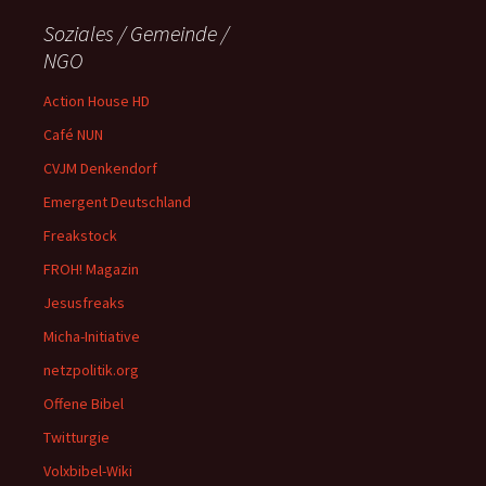
Soziales / Gemeinde /
NGO
Action House HD
Café NUN
CVJM Denkendorf
Emergent Deutschland
Freakstock
FROH! Magazin
Jesusfreaks
Micha-Initiative
netzpolitik.org
Offene Bibel
Twitturgie
Volxbibel-Wiki