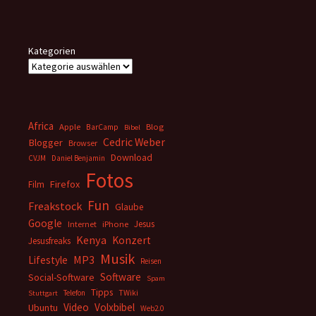
Kategorien
Africa
Apple
BarCamp
Blog
Bibel
Cedric Weber
Blogger
Browser
Download
CVJM
Daniel Benjamin
Fotos
Firefox
Film
Fun
Freakstock
Glaube
Google
Jesus
Internet
iPhone
Kenya
Konzert
Jesusfreaks
Musik
MP3
Lifestyle
Reisen
Software
Social-Software
Spam
Tipps
Telefon
TWiki
Stuttgart
Video
Volxbibel
Ubuntu
Web2.0