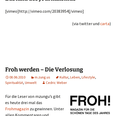
[vimeo]http://vimeo.com/20383954[/vimeo]
(via twitter und
carta
)
Froh werden – Die Verlosung
08.06.2010
m.zung.us
Kultur
,
Leben
,
Lifestyle
,
Spiritualität
,
Umwelt
Cedric Weber
Für die Leser von mzungu’s gibt
es heute drei mal das
Frohmagazin
zu gewinnen. Unter
allen Kommentaren und