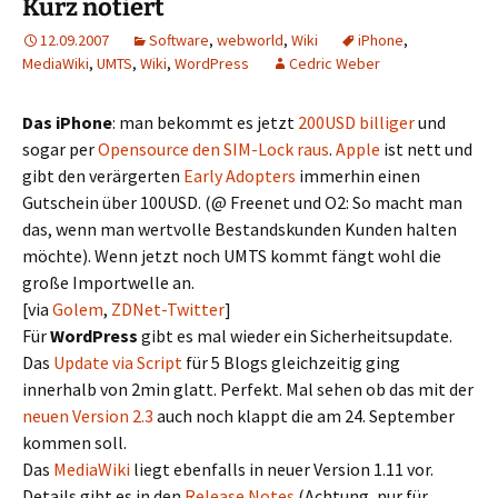
Kurz notiert
12.09.2007
Software
,
webworld
,
Wiki
iPhone
,
MediaWiki
,
UMTS
,
Wiki
,
WordPress
Cedric Weber
Das iPhone
: man bekommt es jetzt
200USD billiger
und
sogar per
Opensource den SIM-Lock raus
.
Apple
ist nett und
gibt den verärgerten
Early Adopters
immerhin einen
Gutschein über 100USD. (@ Freenet und O2: So macht man
das, wenn man wertvolle Bestandskunden Kunden halten
möchte). Wenn jetzt noch UMTS kommt fängt wohl die
große Importwelle an.
[via
Golem
,
ZDNet-Twitter
]
Für
WordPress
gibt es mal wieder ein Sicherheitsupdate.
Das
Update via Script
für 5 Blogs gleichzeitig ging
innerhalb von 2min glatt. Perfekt. Mal sehen ob das mit der
neuen Version 2.3
auch noch klappt die am 24. September
kommen soll.
Das
MediaWiki
liegt ebenfalls in neuer Version 1.11 vor.
Details gibt es in den
Release Notes
(Achtung, nur für