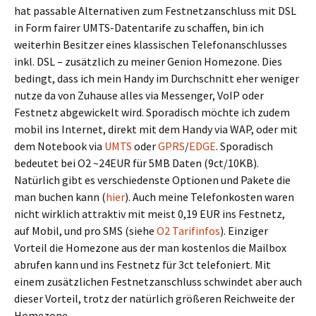
hat passable Alternativen zum Festnetzanschluss mit DSL
in Form fairer UMTS-Datentarife zu schaffen, bin ich
weiterhin Besitzer eines klassischen Telefonanschlusses
inkl. DSL – zusätzlich zu meiner Genion Homezone. Dies
bedingt, dass ich mein Handy im Durchschnitt eher weniger
nutze da von Zuhause alles via Messenger, VoIP oder
Festnetz abgewickelt wird. Sporadisch möchte ich zudem
mobil ins Internet, direkt mit dem Handy via WAP, oder mit
dem Notebook via
UMTS
oder
GPRS
/
EDGE
. Sporadisch
bedeutet bei O2 ~24EUR für 5MB Daten (9ct/10KB).
Natürlich gibt es verschiedenste Optionen und Pakete die
man buchen kann (
hier
). Auch meine Telefonkosten waren
nicht wirklich attraktiv mit meist 0,19 EUR ins Festnetz,
auf Mobil, und pro SMS (siehe
O2 Tarifinfos
). Einziger
Vorteil die Homezone aus der man kostenlos die Mailbox
abrufen kann und ins Festnetz für 3ct telefoniert. Mit
einem zusätzlichen Festnetzanschluss schwindet aber auch
dieser Vorteil, trotz der natürlich größeren Reichweite der
Homezone.