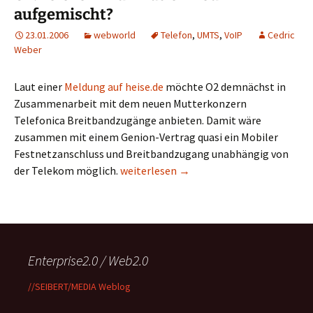
aufgemischt?
23.01.2006
webworld
Telefon
,
UMTS
,
VoIP
Cedric
Weber
Laut einer
Meldung auf heise.de
möchte O2 demnächst in
Zusammenarbeit mit dem neuen Mutterkonzern
Telefonica Breitbandzugänge anbieten. Damit wäre
zusammen mit einem Genion-Vertrag quasi ein Mobiler
Festnetzanschluss und Breitbandzugang unabhängig von
O2: Telekommunikation neu aufgemisch
der Telekom möglich.
weiterlesen
→
Enterprise2.0 / Web2.0
//SEIBERT/MEDIA Weblog