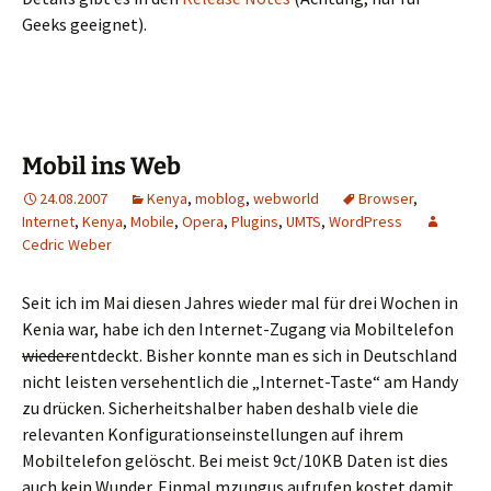
Geeks geeignet).
Mobil ins Web
24.08.2007
Kenya
,
moblog
,
webworld
Browser
,
Internet
,
Kenya
,
Mobile
,
Opera
,
Plugins
,
UMTS
,
WordPress
Cedric Weber
Seit ich im Mai diesen Jahres wieder mal für drei Wochen in
Kenia war, habe ich den Internet-Zugang via Mobiltelefon
wieder
entdeckt. Bisher konnte man es sich in Deutschland
nicht leisten versehentlich die „Internet-Taste“ am Handy
zu drücken. Sicherheitshalber haben deshalb viele die
relevanten Konfigurationseinstellungen auf ihrem
Mobiltelefon gelöscht. Bei meist 9ct/10KB Daten ist dies
auch kein Wunder. Einmal mzungus aufrufen kostet damit