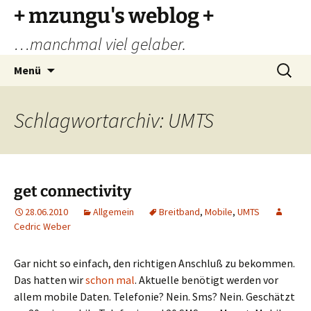
Zum
+ mzungu's weblog +
Inhalt
…manchmal viel gelaber.
springen
Suchen
Menü
nach:
Schlagwortarchiv: UMTS
get connectivity
28.06.2010
Allgemein
Breitband
,
Mobile
,
UMTS
Cedric Weber
Gar nicht so einfach, den richtigen Anschluß zu bekommen.
Das hatten wir
schon mal
. Aktuelle benötigt werden vor
allem mobile Daten. Telefonie? Nein. Sms? Nein. Geschätzt