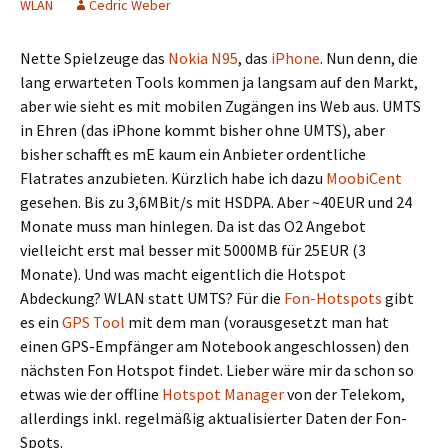
WLAN
Cedric Weber
Nette Spielzeuge das
Nokia N95
, das
iPhone
. Nun denn, die
lang erwarteten Tools kommen ja langsam auf den Markt,
aber wie sieht es mit mobilen Zugängen ins Web aus. UMTS
in Ehren (das iPhone kommt bisher ohne UMTS), aber
bisher schafft es mE kaum ein Anbieter ordentliche
Flatrates anzubieten. Kürzlich habe ich dazu
MoobiCent
gesehen. Bis zu 3,6MBit/s mit HSDPA. Aber ~40EUR und 24
Monate muss man hinlegen. Da ist das O2 Angebot
vielleicht erst mal besser mit 5000MB für 25EUR (3
Monate). Und was macht eigentlich die Hotspot
Abdeckung? WLAN statt UMTS? Für die
Fon-Hotspots
gibt
es ein
GPS Tool
mit dem man (vorausgesetzt man hat
einen GPS-Empfänger am Notebook angeschlossen) den
nächsten Fon Hotspot findet. Lieber wäre mir da schon so
etwas wie der offline
Hotspot Manager
von der Telekom,
allerdings inkl. regelmäßig aktualisierter Daten der Fon-
Spots.