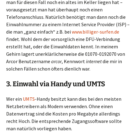
man für diesen Fall noch ein altes im Keller liegen hat –
vorausgesetzt man hat überhaupt noch einen
Telefonanschluss. Natürlich benötigt man dann noch die
Einwahlnummer zu einem Internet Service Provider (ISP) –
die man „ganz einfach“ z.B. bei
www.billiger-surfen.de
findet. Wohl dem der vorsorglich eine DFÜ-Verbindung
erstellt hat, oder die Einwahldaten kennt. In meinem
Gehirn lagert unerklärlicherweise die 01070-0192070 von
Arcor Benutzername
arcor
, Kennwort
internet
die mir in
solchen Fällen schon öfters dienlich war.
3. Einwahl via Handy und UMTS
Wer ein
UMTS
-Handy besitzt kann dies bei den meisten
Netzbetreibern als Modem verwenden. Ohne einen
Datenvertrag sind die Kosten pro Megabyte allerdings
recht Hoch. Die entsprechende Zugangssoftware sollte
man natürlich vorliegen haben.