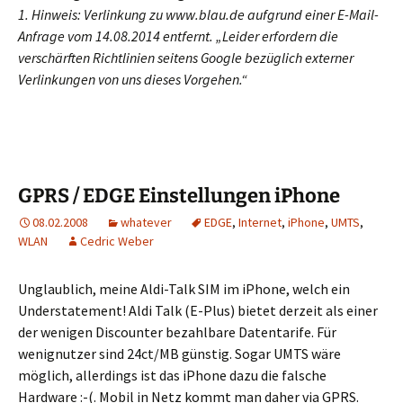
1. Hinweis: Verlinkung zu www.blau.de aufgrund einer E-Mail-
Anfrage vom 14.08.2014 entfernt. „Leider erfordern die
verschärften Richtlinien seitens Google bezüglich externer
Verlinkungen von uns dieses Vorgehen.“
GPRS / EDGE Einstellungen iPhone
08.02.2008
whatever
EDGE
,
Internet
,
iPhone
,
UMTS
,
WLAN
Cedric Weber
Unglaublich, meine Aldi-Talk SIM im iPhone, welch ein
Understatement! Aldi Talk (E-Plus) bietet derzeit als einer
der wenigen Discounter bezahlbare Datentarife. Für
wenignutzer sind 24ct/MB günstig. Sogar UMTS wäre
möglich, allerdings ist das iPhone dazu die falsche
Hardware :-(. Mobil in Netz kommt man daher via GPRS.