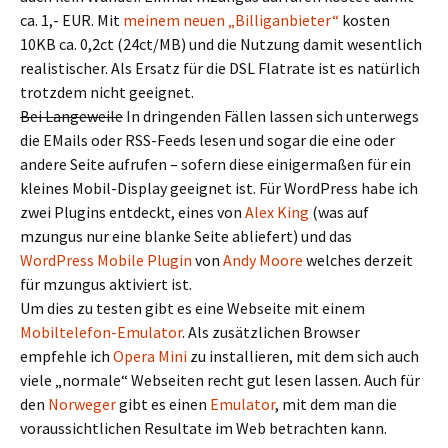
ca. 1,- EUR. Mit
meinem neuen „Billiganbieter“
kosten
10KB ca. 0,2ct (24ct/MB) und die Nutzung damit wesentlich
realistischer. Als Ersatz für die DSL Flatrate ist es natürlich
trotzdem nicht geeignet.
Bei Langeweile
In dringenden Fällen lassen sich unterwegs
die EMails oder RSS-Feeds lesen und sogar die eine oder
andere Seite aufrufen – sofern diese einigermaßen für ein
kleines Mobil-Display geeignet ist. Für WordPress habe ich
zwei Plugins entdeckt, eines von
Alex King
(was auf
mzungus nur eine blanke Seite abliefert) und das
WordPress Mobile Plugin
von
Andy Moore
welches derzeit
für mzungus aktiviert ist.
Um dies zu testen gibt es eine Webseite mit einem
Mobiltelefon-Emulator
. Als zusätzlichen Browser
empfehle ich
Opera Mini
zu installieren, mit dem sich auch
viele „normale“ Webseiten recht gut lesen lassen. Auch für
den
Norweger
gibt es einen
Emulator
, mit dem man die
voraussichtlichen Resultate im Web betrachten kann.