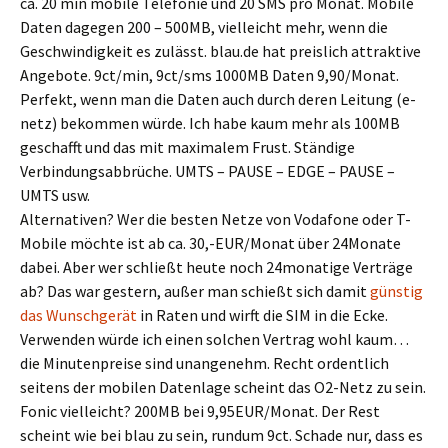
ca. 20 min mobile Telefonie und 20 SMS pro Monat. Mobile
Daten dagegen 200 – 500MB, vielleicht mehr, wenn die
Geschwindigkeit es zulässt. blau.de hat preislich attraktive
Angebote. 9ct/min, 9ct/sms 1000MB Daten 9,90/Monat.
Perfekt, wenn man die Daten auch durch deren Leitung (e-
netz) bekommen würde. Ich habe kaum mehr als 100MB
geschafft und das mit maximalem Frust. Ständige
Verbindungsabbrüche. UMTS – PAUSE – EDGE – PAUSE –
UMTS usw.
Alternativen? Wer die besten Netze von Vodafone oder T-
Mobile möchte ist ab ca. 30,-EUR/Monat über 24Monate
dabei. Aber wer schließt heute noch 24monatige Verträge
ab? Das war gestern, außer man schießt sich damit
günstig
das Wunschgerät
in Raten und wirft die SIM in die Ecke.
Verwenden würde ich einen solchen Vertrag wohl kaum…
die Minutenpreise sind unangenehm. Recht ordentlich
seitens der mobilen Datenlage scheint das O2-Netz zu sein.
Fonic vielleicht? 200MB bei 9,95EUR/Monat. Der Rest
scheint wie bei blau zu sein, rundum 9ct. Schade nur, dass es