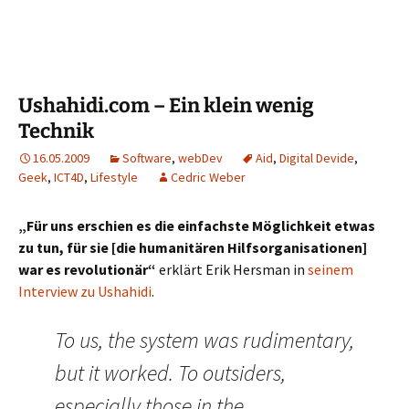
Ushahidi.com – Ein klein wenig
Technik
16.05.2009
Software
,
webDev
Aid
,
Digital Devide
,
Geek
,
ICT4D
,
Lifestyle
Cedric Weber
„Für uns erschien es die einfachste Möglichkeit etwas
zu tun, für sie [die humanitären Hilfsorganisationen]
war es revolutionär“
erklärt Erik Hersman in
seinem
Interview zu Ushahidi
.
To us, the system was rudimentary,
but it worked. To outsiders,
especially those in the