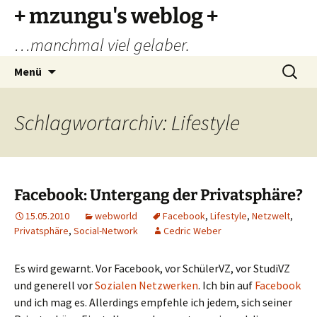
Zum
+ mzungu's weblog +
Inhalt
…manchmal viel gelaber.
springen
Suchen
Menü
nach:
Schlagwortarchiv: Lifestyle
Facebook: Untergang der Privatsphäre?
15.05.2010
webworld
Facebook
,
Lifestyle
,
Netzwelt
,
Privatsphäre
,
Social-Network
Cedric Weber
Es wird gewarnt. Vor Facebook, vor SchülerVZ, vor StudiVZ
und generell vor
Sozialen Netzwerken
. Ich bin auf
Facebook
und ich mag es. Allerdings empfehle ich jedem, sich seiner