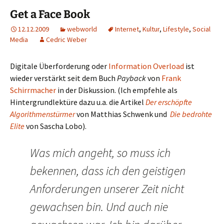
Get a Face Book
12.12.2009
webworld
Internet
,
Kultur
,
Lifestyle
,
Social
Media
Cedric Weber
Digitale Überforderung oder
Information Overload
ist
wieder verstärkt seit dem Buch
Payback
von
Frank
Schirrmacher
in der Diskussion. (Ich empfehle als
Hintergrundlektüre dazu u.a. die Artikel
Der erschöpfte
Algorithmenstürmer
von Matthias Schwenk und
Die bedrohte
Elite
von Sascha Lobo).
Was mich angeht, so muss ich
bekennen, dass ich den geistigen
Anforderungen unserer Zeit nicht
gewachsen bin. Und auch nie