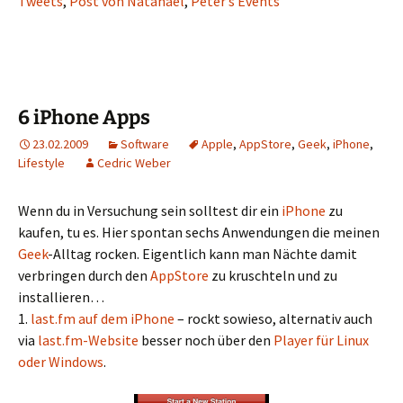
Tweets
,
Post von Natanael
,
Peter’s Events
6 iPhone Apps
23.02.2009
Software
Apple
,
AppStore
,
Geek
,
iPhone
,
Lifestyle
Cedric Weber
Wenn du in Versuchung sein solltest dir ein
iPhone
zu
kaufen, tu es. Hier spontan sechs Anwendungen die meinen
Geek
-Alltag rocken. Eigentlich kann man Nächte damit
verbringen durch den
AppStore
zu kruschteln und zu
installieren…
1.
last.fm auf dem iPhone
– rockt sowieso, alternativ auch
via
last.fm-Website
besser noch über den
Player für Linux
oder Windows
.