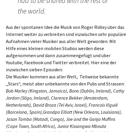
had to be shared with the rest of
the world.
Aus der spontanen Idee die Musik von Roger Ridley über das
Internet weiter zu verbreiten sind inzwischen sehr populäre
Aufnahmen vieler Musiker aus aller Welt geworden. Mit
Hilfe eines kleinen mobilen Studios werden diese
aufgenommen und dann zusammengefügt und über
Youtube, Facebook und Twitter verbreitet. Hier eine der
inzwischen sieben Episoden:
Die Musiker kommen aus aller Welt, Teilweise bekannte
„Stars“, meist aber unbekannte von den Pubs und Strassen:
Bob Marley (Kingston, Jamaica), Bono (Dublin, Ireland), Cathy
Jordan (Sligo, Ireland), Clarence Bekker (Amsterdam,
Netherlands), David Broza (Tel Aviv, Israel), Francois Viguié
(Barcelona, Spain),Grandpa Elliott (New Orleans, Louisiana),
Jason Tamba (Matadi, Congo), Joe and the Ganja Muffins
(Cape Town, South Africa), Junior Kissangwa Mbouta